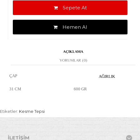
Sepete At
Hemen Al
AÇIKLAMA
YORUMLAR (0)
ÇAP
AĞIRLIK
31 CM
600 GR
Etiketler:
Kesme Tepsi
İLETIŞIM