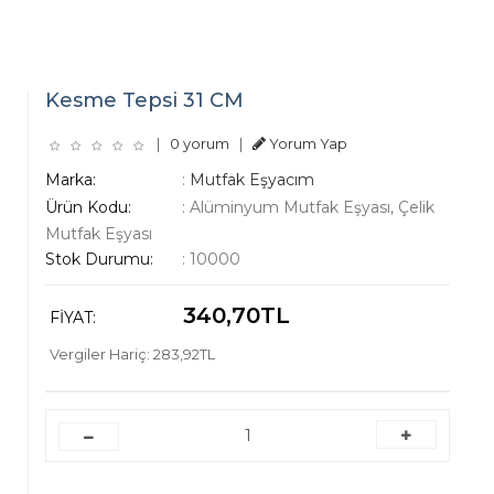
Kesme Tepsi 31 CM
|
0 yorum
|
Yorum Yap
Marka:
:
Mutfak Eşyacım
Ürün Kodu:
:
Alüminyum Mutfak Eşyası, Çelik
Mutfak Eşyası
Stok Durumu:
:
10000
340,70TL
FIYAT:
Vergiler Hariç: 283,92TL