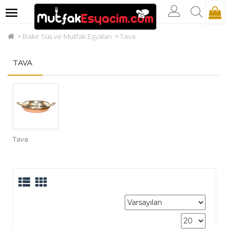
Bakır Süs ve Mutfak Eşyaları
Tava
TAVA
Tava